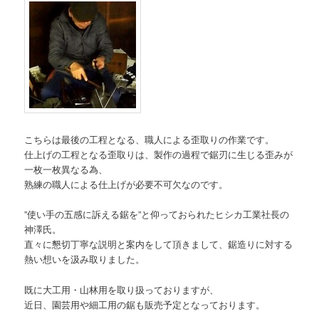
こちらは最後の工程となる、職人による歪取りの作業です。
仕上げの工程となる歪取りは、製作の過程で鋸刃に生じる歪みが
一枚一枚異なる為、
熟練の職人による仕上げが必要不可欠なのです。
”使い手の五感に訴える鋸を”と仰っておられたヒシカ工業社長の
神澤氏。
直々に懇切丁寧な説明と案内をして頂きまして、鋸造りに対する
熱い想いを汲み取りました。
既に大工用・山林用を取り扱っておりますが、
近日、園芸用や細工用の鋸も販売予定となっております。