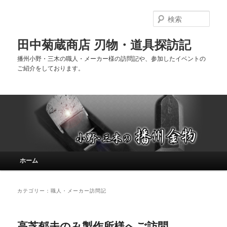
検
索
田中菊蔵商店 刃物・道具探訪記
播州小野・三木の職人・メーカー様の訪問記や、参加したイベントの
ご紹介をしております。
メインメニュー
ホーム
メインコンテンツへ移動
サブコンテンツへ移動
カテゴリー：職人・メーカー訪問記
高芝郁夫のみ製作所様へご訪問